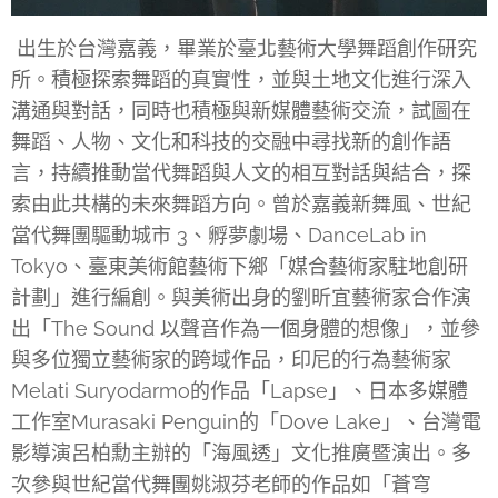
出生於台灣嘉義，畢業於臺北藝術大學舞蹈創作研究
所。積極探索舞蹈的真實性，並與土地文化進行深入
溝通與對話，同時也積極與新媒體藝術交流，試圖在
舞蹈、人物、文化和科技的交融中尋找新的創作語
言，持續推動當代舞蹈與人文的相互對話與結合，探
索由此共構的未來舞蹈方向。曾於嘉義新舞風、世紀
當代舞團驅動城市 3、孵夢劇場、DanceLab in
Tokyo、臺東美術館藝術下鄉「媒合藝術家駐地創研
計劃」進行編創。與美術出身的劉昕宜藝術家合作演
出「The Sound 以聲音作為一個身體的想像」，並參
與多位獨立藝術家的跨域作品，印尼的行為藝術家
Melati Suryodarmo的作品「Lapse」、日本多媒體
工作室Murasaki Penguin的「Dove Lake」、台灣電
影導演呂柏勳主辦的「海風透」文化推廣暨演出。多
次參與世紀當代舞團姚淑芬老師的作品如「蒼穹