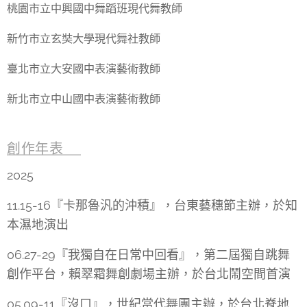
桃園市立中興國中舞蹈班現代舞教師
新竹市立玄奘大學現代舞社教師
臺北市立大安國中表演藝術教師
新北市立中山國中表演藝術教師
創作年表🎬
2025
11.15-16『卡那魯汎的沖積』，台東藝穗節主辦，於知
本濕地演出
06.27-29『我獨自在日常中回看』，第二屆獨自跳舞
創作平台，賴翠霜舞創劇場主辦，於台北鬧空間首演
05.09-11『沒口』，世紀當代舞團主辦，於台北脊地