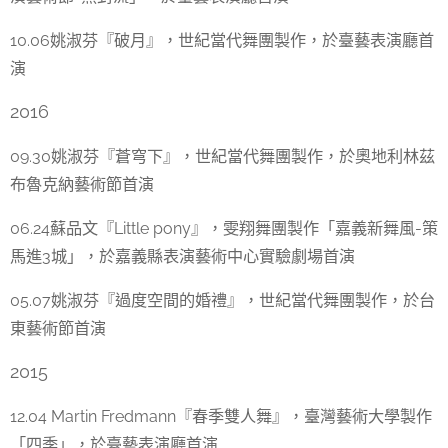
10.06姚淑芬『破月』，世紀當代舞團製作，於臺藝表演廳首
演
2016
09.30姚淑芬『蒼穹下』，世紀當代舞團製作，於奧地利林茲
布魯克納藝術節首演
06.24蘇品文『Little pony』，雯翔舞團製作「嘉義新舞風-策
馬進3城」，於嘉義縣表演藝術中心實驗劇場首演
05.07姚淑芬『過度空間的婚禮』，世紀當代舞團製作，於台
東藝術節首演
2015
12.04 Martin Fredmann『春季雙人舞』，臺灣藝術大學製作
「四季」，於臺藝表演廳首演