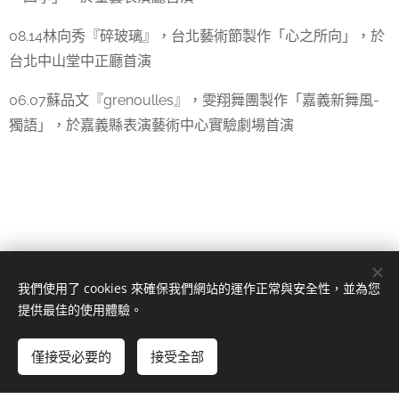
08.14林向秀『碎玻璃』，台北藝術節製作「心之所向」，於
台北中山堂中正廳首演
06.07蘇品文『grenoulles』，雯翔舞團製作「嘉義新舞風-
獨語」，於嘉義縣表演藝術中心實驗劇場首演
我們使用了 cookies 來確保我們網站的運作正常與安全性，並為您
嘉義縣竹崎鄉竹崎村8鄰文化路34之2號
提供最佳的使用體驗。
Instagram
|
Facebook
僅接受必要的
由
Webnode
接受全部
提供技術支援
Cookies
立即開始
免費建立您的網站！