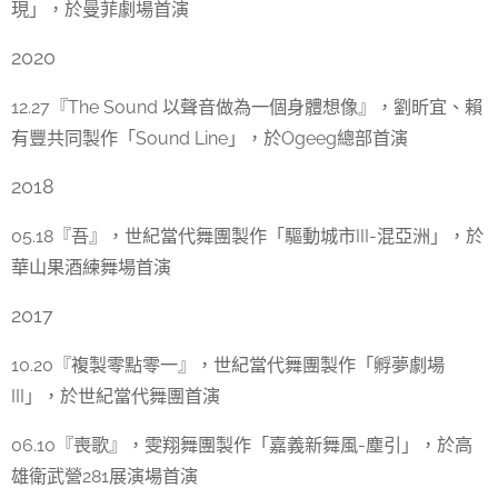
現」，於曼菲劇場首演
2020
12.27『The Sound 以聲音做為一個身體想像』，劉昕宜、賴
有豐共同製作「Sound Line」，於Ogeeg總部首演
2018
05.18『吾』，世紀當代舞團製作「驅動城市III-混亞洲」，於
華山果酒練舞場首演
2017
1
0.20『複製零點零一』，世紀當代舞團製作「孵夢劇場
III」，於世紀當代舞團首演
06.10『喪歌』，雯翔舞團製作「嘉義新舞風­-塵引」，於高
雄衛武營281展演場首演