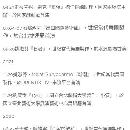
04.29史蒂芬妮．雷克『群像』擔任排練助理，國家兩廳院主
辦，於國家戲劇廳首演
世紀當代舞團製
07.04-07.31姚淑芬『出口國際藝術節』，
作，於台北捷運局首演
09.30姚淑芬『日者』，世紀當代舞團製作，於水源劇場首演
2021
11.20姚淑芬、Melati Suryodarmo『斷潮』，世紀當代舞團
製作，於OPENTIX LIVE串流平台首演
11.25劉奕伶『13+1』，國立台北藝術大學製作「小滿」，於
國立臺北藝術大學展演藝術中心舞蹈廳首演
2020
06.27莫天昀、陳維寧『荒塚的繁花』，世紀當代舞團製作，