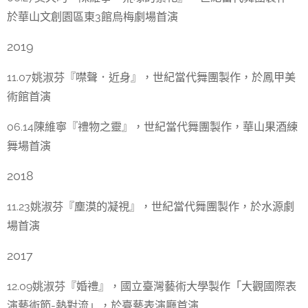
於華山文創園區東3館烏梅劇場首演
2019
11.07姚淑芬『噤聲．近身』，世紀當代舞團製作，於鳳甲美
術館首演
06.14陳維寧『禮物之靈』，世紀當代舞團製作，華山果酒練
舞場首演
2018
11.23姚淑芬『塵漠的凝視』，世紀當代舞團製作，於水源劇
場首演
2017
12.09姚淑芬『婚禮』，國立臺灣藝術大學製作「大觀國際表
演藝術節­-熱對流」，於臺藝表演廳首演